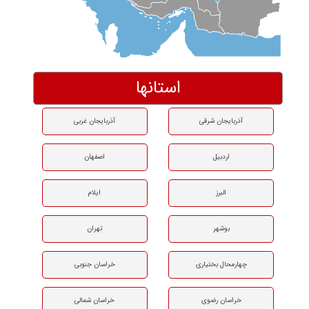
استانها
آذربایجان شرقی
آذربایجان غربی
اردبیل
اصفهان
البرز
ایلام
بوشهر
تهران
چهارمحال بختیاری
خراسان جنوبی
خراسان رضوی
خراسان شمالی