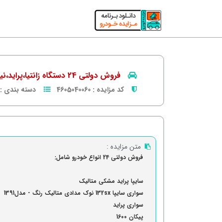
فروش دولتی 24 دستگاه زانتیا،پراید،نیسان و...
کد مزایده :
4605040060
دسته بندی :
متن مزایده :
فروش دولتی 24 انواع خودرو شامل:
سایپا پراید مشکی متالیک
سواری سایپا 132sx نوک مدادی متالیک رنگ - مدل1391
سواری پراید
پیکان 1600