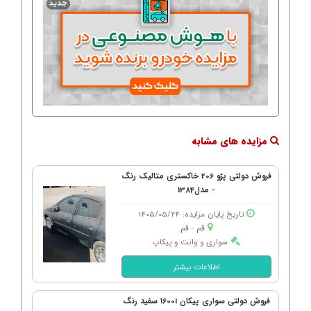
مزایده های مشابه
فروش دولتی پژو 206 خاکستری متالیک رنگ
- مدل1384
تاریخ پایان مزایده: 1405/05/24
قم - قم
سواری و وانت و پیکاپ
اطلاعات بیشتر
فروش دولتی سواری پیکان 1600i سفید رنگ