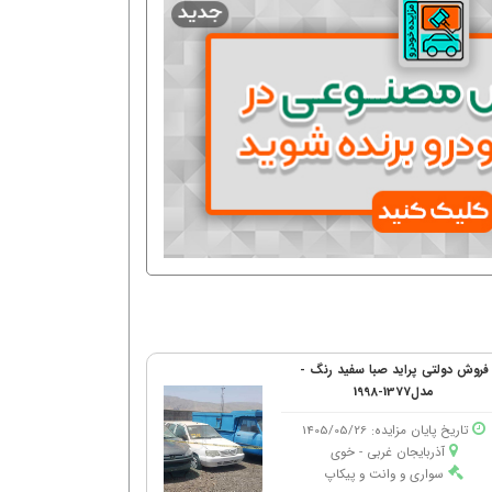
فروش دولتی پراید صبا سفید رنگ -
مدل1377-1998
تاریخ پایان مزایده: 1405/05/26
آذربایجان غربی - خوی
سواری و وانت و پیکاپ