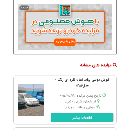
مزایده های مشابه
فروش دولتی پراید gtxi نقره ای رنگ -
مدل1386
تاریخ پایان مزایده: 1405/05/19
آذربایجان شرقی - تبریز
سواری و وانت و پیکاپ
اطلاعات بیشتر