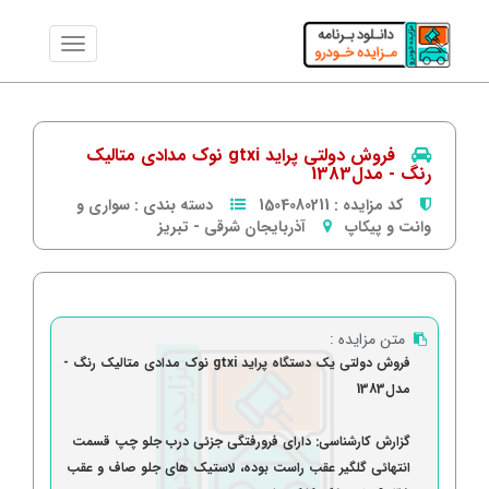
فروش دولتی پراید gtxi نوک مدادی متالیک
رنگ - مدل1383
کد مزایده :
1504080211
دسته بندی :
سواری و
وانت و پیکاپ
آذربایجان شرقی
-
تبریز
متن مزایده :
فروش دولتی یک دستگاه پراید gtxi نوک مدادی متالیک رنگ -
مدل1383
گزارش کارشناسی: دارای فرورفتگی جزئی درب جلو چپ قسمت
انتهائی گلگیر عقب راست بوده، لاستیک های جلو صاف و عقب