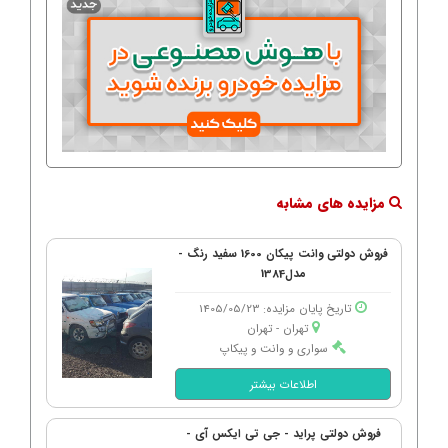
مزایده های مشابه
فروش دولتی وانت پیکان 1600 سفید رنگ -
مدل1384
تاریخ پایان مزایده: 1405/05/23
تهران - تهران
سواری و وانت و پیکاپ
اطلاعات بیشتر
فروش دولتی پراید - جی تی ایکس آی -