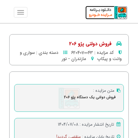
فروش دولتی پژو 206
کد مزایده :
6204070043
دسته بندی :
سواری و
وانت و پیکاپ
مازندران
-
نور
متن مزایده :
فروش دولتی یک دستگاه پژو 206
تاریخ انتشار مزایده :
1404/07/08
تاریخ پایان مزایده :
منقضی گردید!