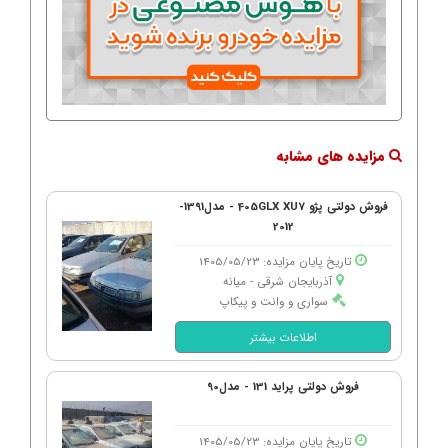
مزایده های مشابه
فروش دولتی پژو 405GLX XU7 - مدل1391-
2012
تاریخ پایان مزایده: 1405/05/23
آذربایجان شرقی - میانه
سواری و وانت و پیکاپ
اطلاعات بیشتر
فروش دولتی پراید 131 - مدل90
تاریخ پایان مزایده: 1405/05/23