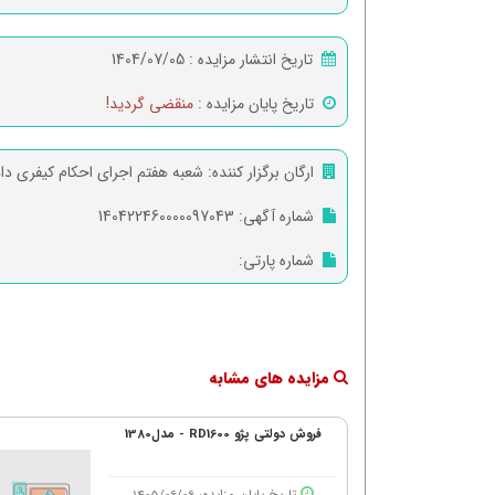
تاریخ انتشار مزایده :
1404/07/05
تاریخ پایان مزایده :
منقضی گردید!
ارگان برگزار کننده:
شعبه هفتم اجرای احکام کیفری دا
شماره آگهی:
140422460000097043
شماره پارتی:
مزایده های مشابه
فروش دولتی پژو RD1600 - مدل1380
تاریخ پایان مزایده: 1405/06/06