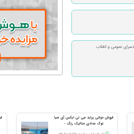
دسرای عمومی و انقلاب
فروش دولتی پراید جی تی ایکس آی صبا
فر
نوک مدادی متالیک رنگ -
تاریخ پایان مزایده: 1405/05/26