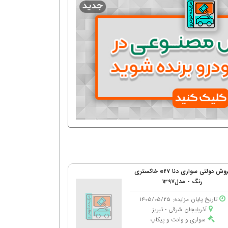
فروش دولتی سواری دنا ef7 خاکستری
رنگ - مدل1397
تاریخ پایان مزایده: 1405/05/25
آذربایجان شرقی - تبریز
سواری و وانت و پیکاپ