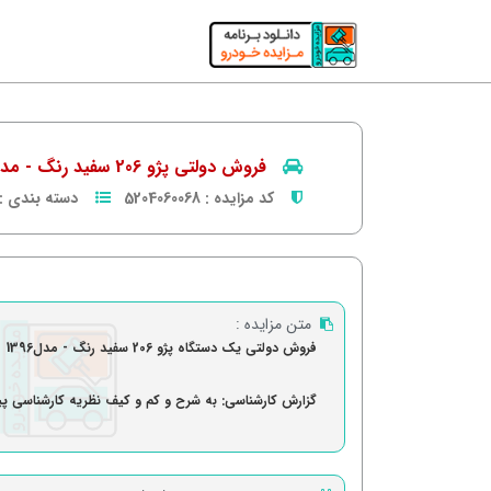
فروش دولتی پژو 206 سفید رنگ - مدل1396
کد مزایده :
5204060068
دسته بندی :
متن مزایده :
فروش دولتی یک دستگاه پژو 206 سفید رنگ - مدل1396
گزارش کارشناسی: به شرح و کم و کیف نظریه کارشناسی 