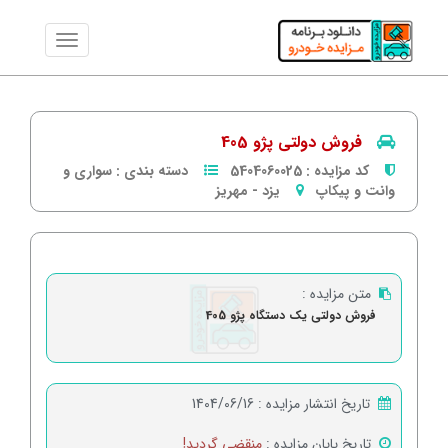
فروش دولتی پژو 405
کد مزایده :
5404060025
دسته بندی :
سواری و
وانت و پیکاپ
یزد
-
مهریز
متن مزایده :
فروش دولتی یک دستگاه پژو 405
تاریخ انتشار مزایده :
1404/06/16
تاریخ پایان مزایده :
منقضی گردید!