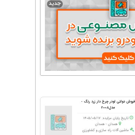
روش دولتی لودر چرخ دار زرد رنگ -
مدل2008
تاریخ پایان مزایده: 1405/05/17
همدان - همدان
ماشین آلات راه سازی و کشاورزی