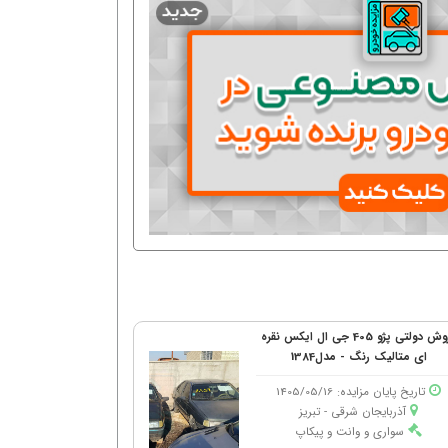
فروش دولتی پژو 405 جی ال ایکس نقره
ای متالیک رنگ - مدل1384
تاریخ پایان مزایده: 1405/05/16
آذربایجان شرقی - تبریز
سواری و وانت و پیکاپ