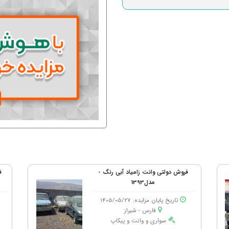
فروش دولتی وانت زامیاد آبی رنگ -
ف
مدل1393
تاریخ پایان مزایده: 1405/05/27
فارس - شیراز
سواری و وانت و پیکاپ