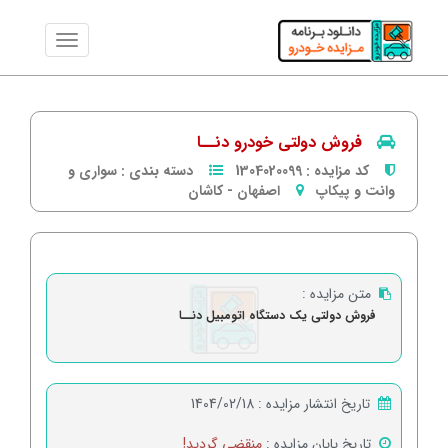
فروش دولتی خودرو دنــا
کد مزایده :
1304020099
دسته بندی :
سواری و
وانت و پیکاپ
اصفهان
-
كاشان
متن مزایده :
فروش دولتی یک دستگاه اتومبیل دنــا
تاریخ انتشار مزایده :
1404/02/18
تاریخ پایان مزایده :
منقضی گردید!