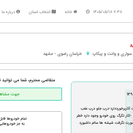
۷:۳۸ ۱۴۰۵/۰۵/۱۸
خانه
انتخاب استان
درباره ما
سواری و وانت و پیکاپ
خراسان رضوی
-
مشهد
متقاضی محترم، شما می توانید تما
 آثاربرخورددارد-درب جلو درب عقب
رخورد دارد توردوزی مستهلک لاستیک 70درصد -آثار تگرگ روی خودرو وجود دارد خطر
تمام خودروها قابل
ورت نگرفت شیشه ها سالم داشبورد
به جز خودروهایی