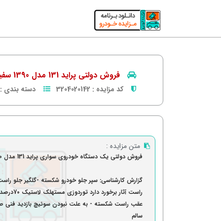
فروش دولتی پراید 131 مدل 1390 سفید
کد مزایده :
3204020142
دسته بندی :
متن مزایده :
فروش دولتی یک دستگاه خودروی سواری پراید 131 مدل 1390
گزارش کارشناسی: سپر جلو خودرو شکسته -گلگیر جلو راست
راست آثار ب
عقب راست شکسته - به علت نبودن سوئیچ بازدید فنی ص
سالم