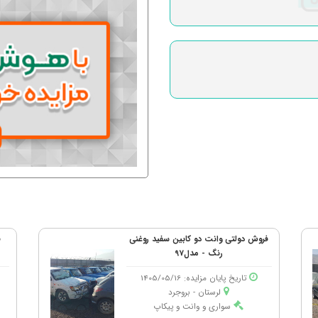
فروش دولتی وانت دو کابین سفید روغنی
ف
رنگ - مدل97
تاریخ پایان مزایده: 1405/05/16
لرستان - بروجرد
سواری و وانت و پیکاپ