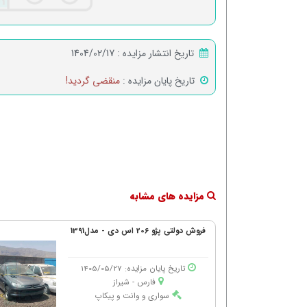
تاریخ انتشار مزایده :
1404/02/17
تاریخ پایان مزایده :
منقضی گردید!
مزایده های مشابه
فروش دولتی پژو 206 اس دی - مدل1391
تاریخ پایان مزایده: 1405/05/27
فارس - شیراز
سواری و وانت و پیکاپ