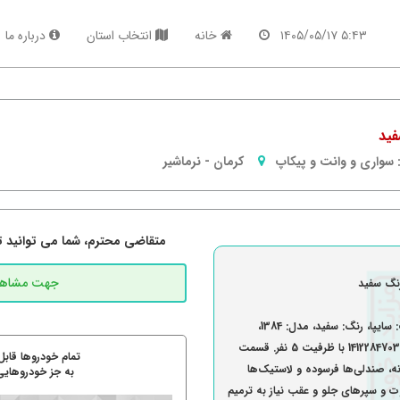
۵:۴۳ ۱۴۰۵/۰۵/۱۷
خانه
انتخاب استان
درباره ما
سواری و وانت و پیکاپ
کرمان
-
نرماشیر
متقاضی محترم، شما می توانید تما
گزارش کارشناسی: یک دستگاه خودرو ، سیستم: پراید، تیپ: سایپا، رنگ: سفید، مدل: 1384،
سوخت: بنزین، شماره موتور: 01360113 و شاسی شماره: 1412284703061 با ظرفیت 5 نفر. قسمت
تمام خودروها قابل
، صندلی‌ها فرسوده و لاستیک‌ها
به جز خودروهایی
و کاپوت و سپرهای جلو و عقب نیاز به ترمیم