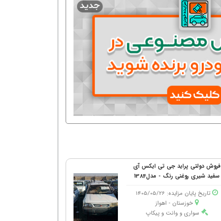
فروش دولتی پراید جی تی ایكس آی
سفید شیری روغنی رنگ - مدل1384
تاریخ پایان مزایده: 1405/05/26
خوزستان - اهواز
سواری و وانت و پیکاپ