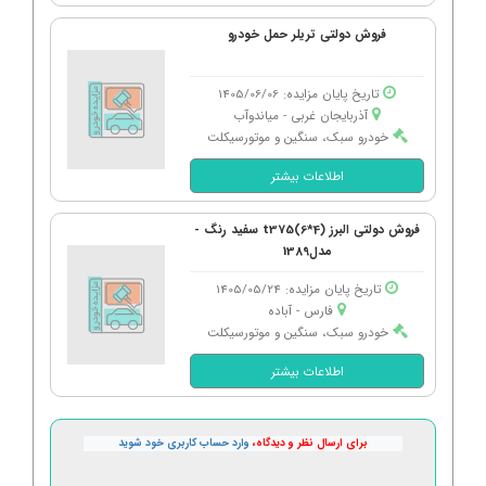
فروش دولتی تریلر حمل خودرو
تاریخ پایان مزایده: 1405/06/06
آذربایجان غربی - میاندوآب
خودرو سبک، سنگین و موتورسیکلت
اطلاعات بیشتر
فروش دولتی البرز t375(6*4) سفید رنگ -
مدل1389
تاریخ پایان مزایده: 1405/05/24
فارس - آباده
خودرو سبک، سنگین و موتورسیکلت
اطلاعات بیشتر
برای ارسال نظر و دیدگاه،
وارد حساب کاربری خود شوید