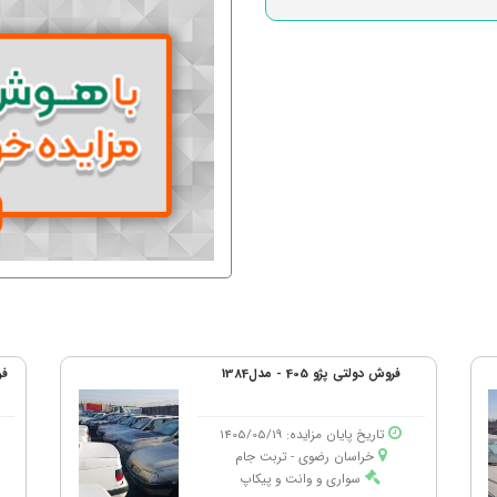
فروش دولتی پژو 405 - مدل1384
فر
تاریخ پایان مزایده: 1405/05/19
خراسان رضوی - تربت جام
سواری و وانت و پیکاپ