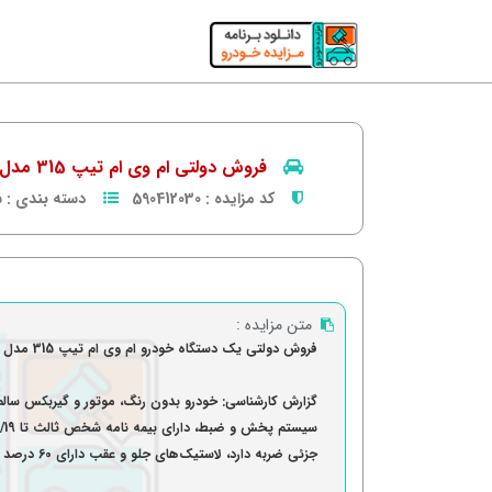
فروش دولتی ام وی ام تیپ 315 مدل 1391 سفید
کد مزایده :
590412030
دسته بندی :
س
متن مزایده :
فروش دولتی یک دستگاه خودرو ام وی ام تیپ 315 مدل 1391
گزارش کارشناسی: خودرو بدون رنگ، موتور و گیربکس سالم،
جزئی ضربه دارد، لاستیک‌های جلو و عقب دارای 60 درصد آج می‌باشد.