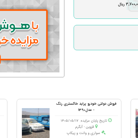
فروش دولتی خودرو پراید خاکستری رنگ
- مدل1390
تاریخ پایان مزایده: 1405/05/17
قزوین - آبگرم
سواری و وانت و پیکاپ