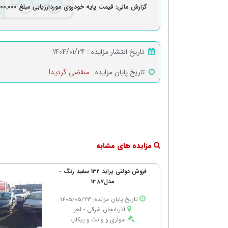
گزارش مالی: قیمت پایه خودروی موردارزیابی مبلغ 3,700,000,000 ریال
تاریخ انتشار مزایده :
1404/01/24
تاریخ پایان مزایده :
منقضی گردید!
مزایده های مشابه
فروش دولتی پراید 132 سفید رنگ -
مدل1387
تاریخ پایان مزایده: 1405/05/23
آذربایجان شرقی - اهر
سواری و وانت و پیکاپ