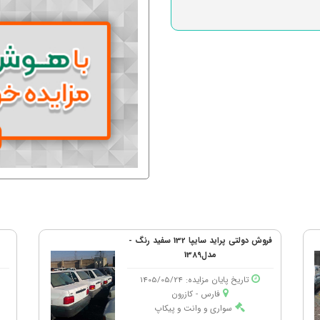
فروش دولتی پراید سایپا 132 سفید رنگ -
مدل1389
تاریخ پایان مزایده: 1405/05/24
فارس - كازرون
سواری و وانت و پیکاپ