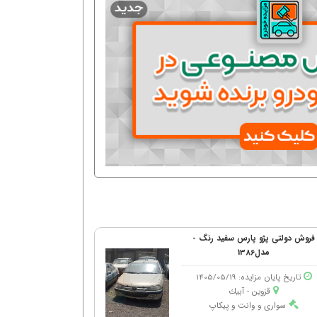
فروش دولتی پژو پارس سفید رنگ -
مدل1386
تاریخ پایان مزایده: 1405/05/19
قزوین - آبیك
سواری و وانت و پیکاپ