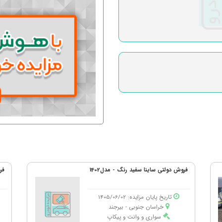
فروش دولتی ساینا سفید رنگ - مدل1402
فر
تاریخ پایان مزایده: 1405/06/02
خراسان جنوبی - بیرجند
سواری و وانت و پیکاپ